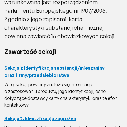
warunkowana jest rozporządzeniem
Aktualności
Parlamentu Europejskiego nr 1907/2006.
Kontakt
Zgodnie z jego zapisami, karta
charakterystyki substancji chemicznej
powinna zawierać 16 obowiązkowych sekcji.
Zawartość sekcji
Sekcja 1: Identyfikacja substancji/mieszaniny
oraz firmy/przedsiębiorstwa
W tej sekcji powinny znaleźć się informacje
o zastosowaniu produktu, jego identyfikacji, dane
dotyczące dostawcy karty charakterystyki oraz telefon
kontaktowy.
Sekcja 2: Identyfikacja zagrożeń