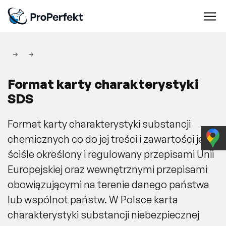
Oferta
Karty
charakterystyki
Format karty charakterystyki
Obrót
chemikaliami
SDS
Kosmetyki
Format karty charakterystyki substancji
Safety
Assessment
chemicznych co do jej treści i zawartości jest
Tłumaczenia techniczne
ściśle określony i regulowany przepisami Unii
Europejskiej oraz wewnętrznymi przepisami
Oznakowanie
obowiązującymi na terenie danego państwa
REACH
lub wspólnot państw. W Polsce karta
Audyt
dokumentacji
charakterystyki substancji niebezpiecznej