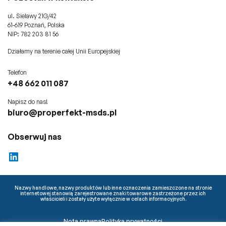
ul. Sielawy 21G/42
61-619 Poznań, Polska
NIP: 782 203 81 56
Działamy na terenie całej Unii Europejskiej
Telefon
+48 662 011 087
Napisz do nas!
biuro@properfekt-msds.pl
Obserwuj nas
LinkedIn
Nazwy handlowe, nazwy produktów lub inne oznaczenia zamieszczone na stronie
internetowej stanowią zarejestrowane znaki towarowe zastrzeżone przez ich
właścicieli i zostały użyte wyłącznie w celach informacyjnych.
Nota prawna
Polityka prywatności